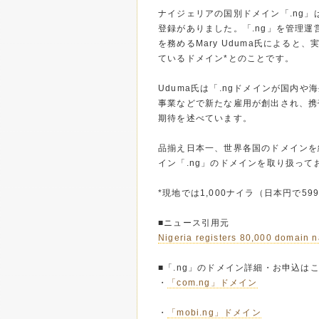
ナイジェリアの国別ドメイン「.ng」
登録がありました。「.ng」を管理運営するNige
を務めるMary Uduma氏による
ているドメイン*とのことです。
Uduma氏は「.ngドメインが国内
事業などで新たな雇用が創出され、携
期待を述べています。
品揃え日本一、世界各国のドメインを
イン「.ng」のドメインを取り扱っ
*現地では1,000ナイラ（日本円で5
■ニュース引用元
Nigeria registers 80,000 domain n
■「.ng」のドメイン詳細・お申込は
・
「com.ng」ドメイン
・
「mobi.ng」ドメイン