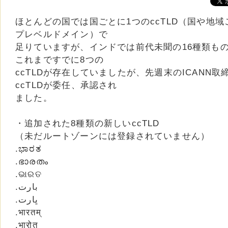
ほとんどの国では国ごとに1つのccTLD（国や地
プレベルドメイン）で
足りていますが、インドでは前代未聞の16種類もの
これまですでに8つの
ccTLDが存在していましたが、先週末のICANN
ccTLDが委任、承認され
ました。
・追加された8種類の新しいccTLD
（未だルートゾーンには登録されていません）
.ಭಾರತ
.ഭാരതം
.ଭାରତ
.بارت
.ڀارت
.भारतम्
.भारोत