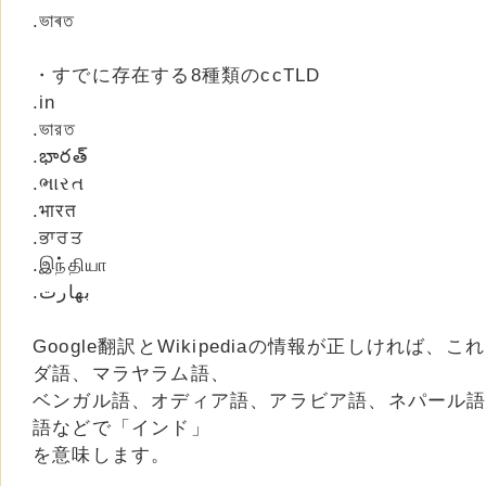
.ভাৰত
・すでに存在する8種類のccTLD
.in
.ভারত
.భారత్
.ભારત
.भारत
.ਭਾਰਤ
.இந்தியா
Google翻訳とWikipediaの情報が正しければ
ダ語、マラヤラム語、
ベンガル語、オディア語、アラビア語、ネパール
語などで「インド」
を意味します。