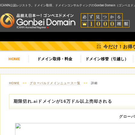
ICANN公認レジストラ。ドメイン取得、ドメインコンサルティングのGonbei Domain（ゴンベエ
今だけ！お得
HOME
ドメイン取得・料金
ドメイン移管（引越し）
HOME
>>
グローバルドメインニュース一覧
>>
詳細
期限切れ.aiドメインが16万ドル以上売却される
グロー