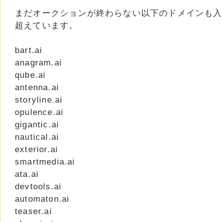
まだオークションが終わらない以下のドメインも入札
超えています。
bart.ai
anagram.ai
qube.ai
antenna.ai
storyline.ai
opulence.ai
gigantic.ai
nautical.ai
exterior.ai
smartmedia.ai
ata.ai
devtools.ai
automaton.ai
teaser.ai