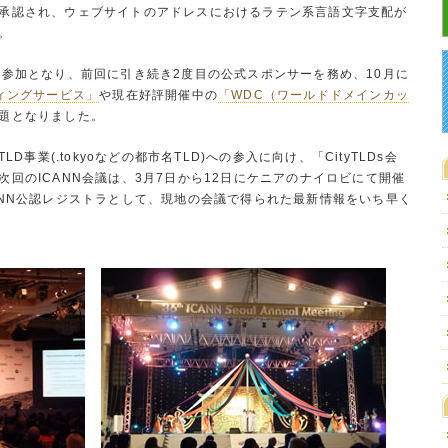
承認され、ウェブサイトのアドレスにおけるラテン系言語文字支配が
。
の参加となり、前回に引き続き2度目の公式スポンサーを務め、10月に
ティングサービス」
や現在好評開催中の
「WDC（ワールドドメインカッ
題となりました。
D事業(.tokyoなどの都市名TLD)への参入に向け、「CityTLDs会
回のICANN会議は、3月7日から12日にケニアのナイロビにて開催
ANN公認レジストラとして、現地の会議で得られた最新情報をいち早く