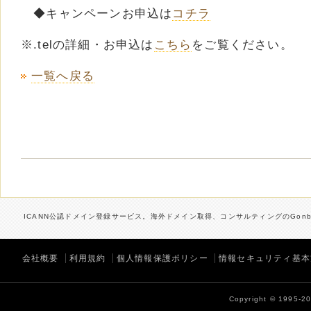
◆キャンペーンお申込は
コチラ
※.telの詳細・お申込は
こちら
をご覧ください。
一覧へ戻る
ICANN公認ドメイン登録サービス。海外ドメイン取得、コンサルティングのGonbe
会社概要
利用規約
個人情報保護ポリシー
情報セキュリティ基本
Copyright © 1995-202