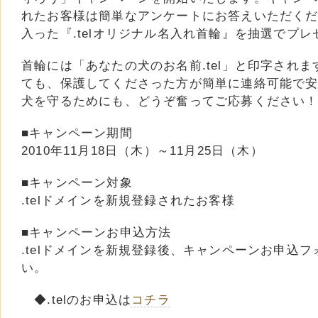
れたお客様は簡単なアンケートにお答えいただく
入った『.telオリジナル名入れ首輪』を抽選でプ
首輪には「あなたの犬のお名前.tel」と印字され
ても、保護してくださった方が簡単に連絡可能で
犬を守るためにも、どうぞ奮ってご応募ください
■キャンペーン期間
2010年11月18日（木）～11月25日（木）
■キャンペーン対象
.telドメインを新規登録されたお客様
■キャンペーンお申込方法
.telドメインを新規登録後、キャンペーンお申込
い。
◆.telのお申込は
コチラ