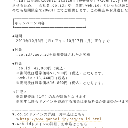
　「.id」は英語のidentification（身分証明）やidentity（
　させるため、「会社名.co.id」や「名前.web.id」といった活用
　今なら期間限定で20%OFFにてご提供します。この機会をお見逃しな
　┏━━━━━━━━━━━━━━━━━━━━━━━━━━━━━━┓

　┃キャンペーン内容　　　　　　　　　　　　　　　　　　　　    
　┗━━━━━━━━━━━━━━━━━━━━━━━━━━━━━━┛

　◆期間　 

　　2011年10月3日（月）正午～10月17日（月）正午まで 

　◆対象 

　　.co.id/.web.idを新規登録されたお客様

　◆料金

　　.co.id：42,000円（税込）

　　※期間後は通常価格52,500円（税込）となります。

　　.web.id：13,440円（税込）

　　※期間後は通常価格16,800円（税込）となります。

　＜注意＞

　　※新規登録（1年）のみが対象となります

　　※翌年以降もドメインを継続する場合は更新料金が別途掛かります
　…………………………………………………………………………………… 

　▼.co.idドメインの詳細、お申込はこちら 

　　≫
http://www.gonbei.jp/reg/co.id.html
　▼.web.idドメインの詳細、お申込はこちら 
