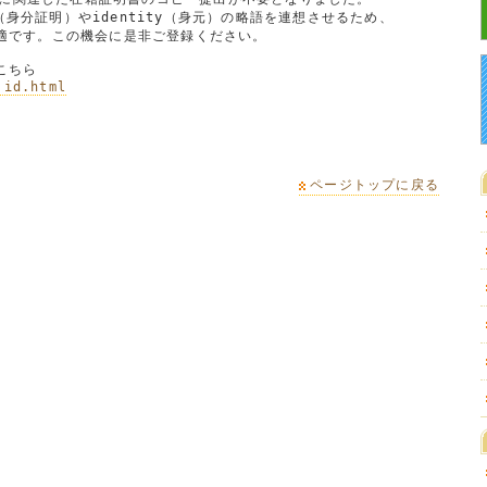
on（身分証明）やidentity（身元）の略語を連想させるため、

最適です。この機会に是非ご登録ください。

.id.html
ページトップに戻る