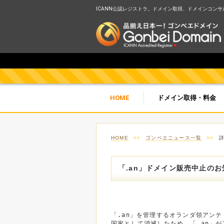
ICANN公認レジストラ。ドメイン取得、ドメインコンサルテ
HOME
ドメイン取得・料金
HOME
>>
ゴンベエニュース一覧
>>
「.an」ドメイン販売中止のお
「.an」を管理するオランダ領アンティ
国家として消滅したため、「.an」が2