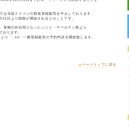
では当該ドメインの新規登録販売を中止しております。

0月31日より削除が開始されるとのことです。

、単独の自治領となったシント・マールテン島より

ております。

日より「.sx」一般登録販売の予約申請を開始致します。

ページトップに戻る