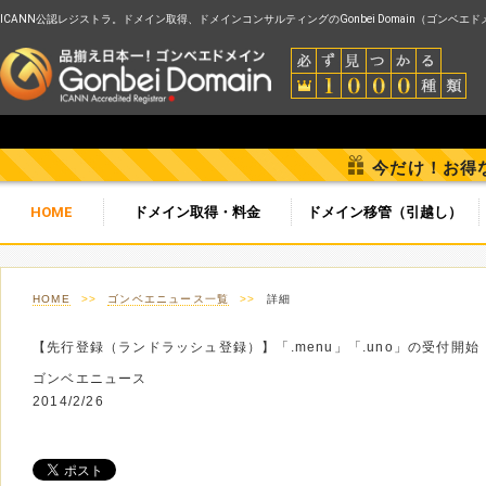
ICANN公認レジストラ。ドメイン取得、ドメインコンサルティングのGonbei Domain（ゴンベエ
今だけ！お得
HOME
ドメイン取得・料金
ドメイン移管（引越し）
HOME
>>
ゴンベエニュース一覧
>>
詳細
【先行登録（ランドラッシュ登録）】「.menu」「.uno」の受付開始
ゴンベエニュース
2014/2/26