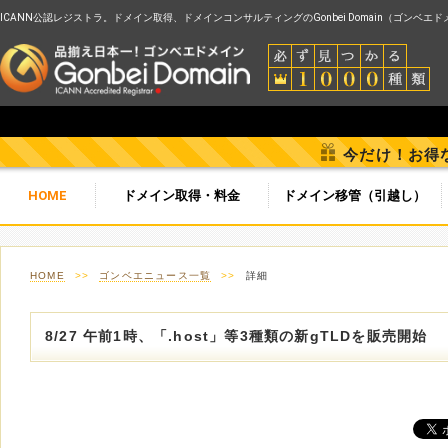
ICANN公認レジストラ。ドメイン取得、ドメインコンサルティングのGonbei Domain（ゴンベエ
今だけ！お得
HOME
ドメイン取得・料金
ドメイン移管（引越し）
HOME
>>
ゴンベエニュース一覧
>>
詳細
8/27 午前1時、「.host」等3種類の新gTLDを販売開始