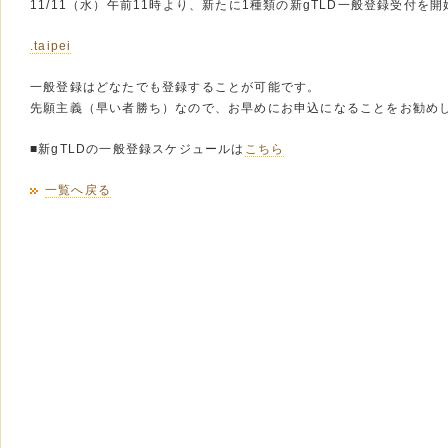
11/11（水）午前11時より、新たに1種類の新gTLD一般登録受付を
.taipei
一般登録はどなたでも登録することが可能です。
先願主義（早い者勝ち）なので、お早めにお申込になることをお勧め
■新gTLDの一般登録スケジュールは
こちら
一覧へ戻る