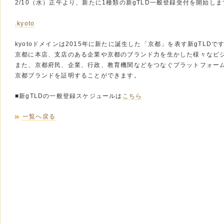
2/10（水）正午より、新たに1種類の新gTLD一般登録受付を開始しま
.kyoto
kyotoドメインは2015年に新たに誕生した「京都」を表す新gTLDで
京都に本店、支店のある企業や京都のブランド力を生かした様々なビ
また、京都府民、企業、行政、教育機関などをつなぐプラットフォー
京都ブランドを証明することができます。
■新gTLDの一般登録スケジュールは
こちら
一覧へ戻る