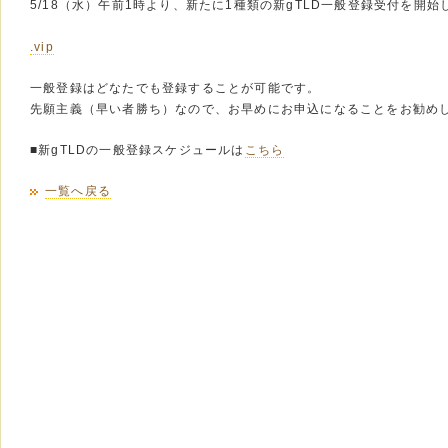
5/18（水）午前1時より、新たに1種類の新gTLD一般登録受付を開始
.vip
一般登録はどなたでも登録することが可能です。
先願主義（早い者勝ち）なので、お早めにお申込になることをお勧め
■新gTLDの一般登録スケジュールは
こちら
一覧へ戻る