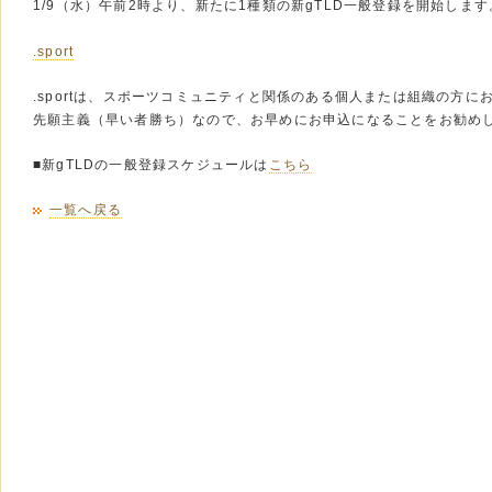
1/9（水）午前2時より、新たに1種類の新gTLD一般登録を開始します
.sport
.sportは、スポーツコミュニティと関係のある個人または組織の方に
先願主義（早い者勝ち）なので、お早めにお申込になることをお勧め
■新gTLDの一般登録スケジュールは
こちら
一覧へ戻る