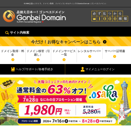
ICANN公認レジストラ。ドメイン取得、ドメインコンサルティングのGonbei Domain（ゴンベエドメイン）
サイト内検索
今だけ！お得なキャンペーンはこちら
ドメイン取得・料
ドメイン移管（引
ドメインサービス
レンタルサーバー
サーバー証明書
金
越し）
一覧
ヘルプ/サポート/各種手続き
マイメニューログイン