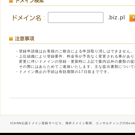
.biz.pl
・登録申請後はお客様のご都合による申請取り消しはできません。
・上位組織により登録要件、料金等が予告なく変更される事があり
変更に伴いドメインの登録・更新時に上記で案内以外の書類の提
その際にはあらためてご連絡いたします。主な提出書類について
・ドメイン廃止の手続は有効期限の17日前までです。
ICANN公認ドメイン登録サービス。海外ドメイン取得、コンサルティングのGonbe