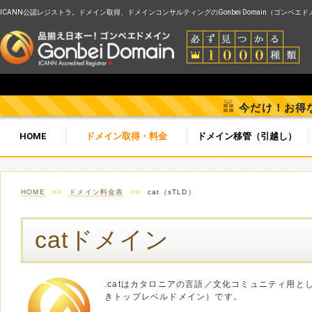
ICANN公認レジストラ。ドメイン取得、ドメインコンサルティングのGonbei Domain（ゴンベエ
今だけ！お得
HOME
ドメイン取得・料金
ドメイン移管（引越し）
HOME
>>
ドメイン料金表
>>
cat（sTLD）
catドメイン
.catはカタロニアの言語／文化コミュニティ用と
きトップレベルドメイン）です。