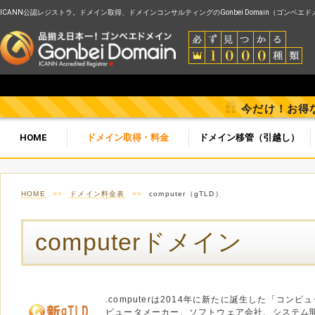
ICANN公認レジストラ。ドメイン取得、ドメインコンサルティングのGonbei Domain（ゴンベエ
今だけ！お得
HOME
ドメイン取得・料金
ドメイン移管（引越し）
HOME
>>
ドメイン料金表
>>
computer（gTLD）
computerドメイン
.computerは2014年に新たに誕生した「コン
ピュータメーカー、ソフトウェア会社、システム