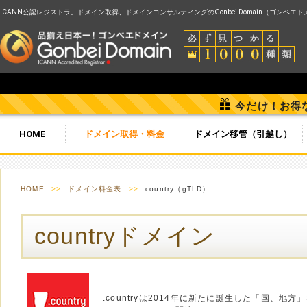
ICANN公認レジストラ。ドメイン取得、ドメインコンサルティングのGonbei Domain（ゴンベエ
今だけ！お得
HOME
ドメイン取得・料金
ドメイン移管（引越し）
HOME
>>
ドメイン料金表
>>
country（gTLD）
countryドメイン
.countryは2014年に新たに誕生した「国、地