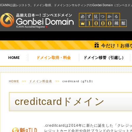
ICANN公認レジストラ。ドメイン取得、ドメインコンサルティングのGonbei Domain（ゴンベエ
今だけ！お得
HOME
ドメイン取得・料金
ドメイン移管（引越し）
HOME
>>
ドメイン料金表
>>
creditcard（gTLD）
creditcardドメイン
.creditcardは2014年に新たに誕生した「ク
レジットカード会社や自社ブランドのクレジット