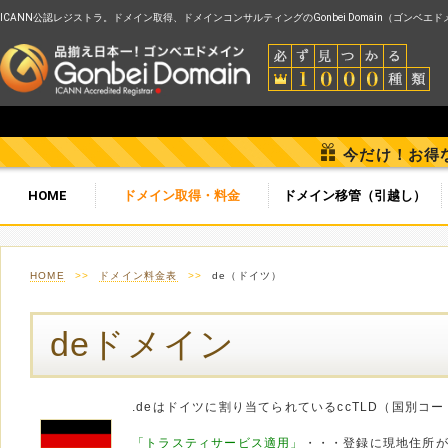
ICANN公認レジストラ。ドメイン取得、ドメインコンサルティングのGonbei Domain（ゴンベエ
今だけ！お得
HOME
ドメイン取得・料金
ドメイン移管（引越し）
HOME
>>
ドメイン料金表
>>
de（ドイツ）
deドメイン
.deはドイツに割り当てられているccTLD（国別コ
「トラスティサービス適用」
・・・登録に現地住所