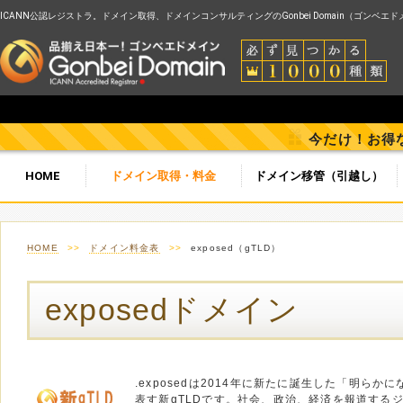
ICANN公認レジストラ。ドメイン取得、ドメインコンサルティングのGonbei Domain（ゴンベエ
今だけ！お得
HOME
ドメイン取得・料金
ドメイン移管（引越し）
HOME
>>
ドメイン料金表
>>
exposed（gTLD）
exposedドメイン
.exposedは2014年に新たに誕生した「明ら
表す新gTLDです。社会、政治、経済を報道する