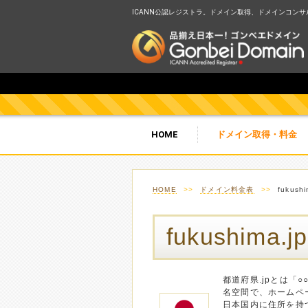
ICANN公認レジストラ。ドメイン取得、ドメインコンサルテ
HOME
ドメイン取得・料金
HOME
>>
ドメイン料金表
>>
fukush
fukushima
都道府県.jpとは「○
名空間で、ホームペ
日本国内に住所を持