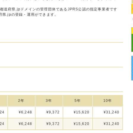
nは、都道府県.jpドメインの管理団体であるJPRS公認の指定事業者です
県.jpの登録・運用ができます。
2年
3年
5年
10年
24
¥6,248
¥9,372
¥15,620
¥31,240
24
¥6,248
¥9,372
¥15,620
¥31,240