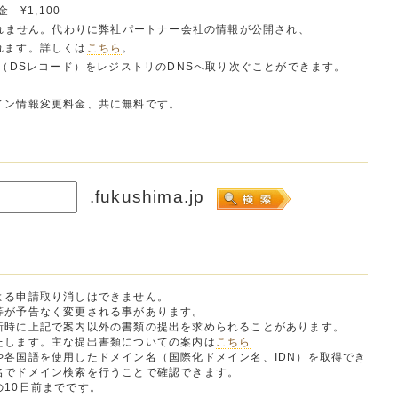
 ¥1,100
されません。代わりに弊社パートナー会社の情報が公開され、
れます。詳しくは
こちら
。
鍵（DSレコード）をレジストリのDNSへ取り次ぐことができます。
イン情報変更料金、共に無料です。
.fukushima.jp
よる申請取り消しはできません。
等が予告なく変更される事があります。
時に上記で案内以外の書類の提出を求められることがあります。
します。主な提出書類についての案内は
こちら
や各国語を使用したドメイン名（国際化ドメイン名、IDN）を取得でき
名でドメイン検索を行うことで確認できます。
10日前までです。