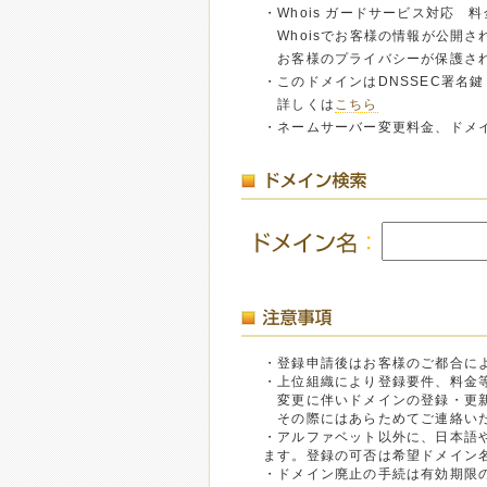
・Whois ガードサービス対応 料金
Whoisでお客様の情報が公開
お客様のプライバシーが保護さ
・このドメインはDNSSEC署名
詳しくは
こちら
・ネームサーバー変更料金、ドメ
・登録申請後はお客様のご都合に
・上位組織により登録要件、料金
変更に伴いドメインの登録・更新
その際にはあらためてご連絡いた
・アルファベット以外に、日本語
ます。登録の可否は希望ドメイン
・ドメイン廃止の手続は有効期限の