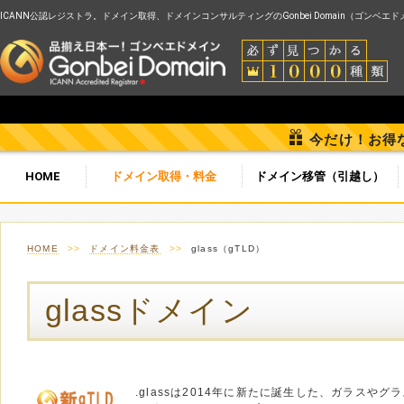
ICANN公認レジストラ。ドメイン取得、ドメインコンサルティングのGonbei Domain（ゴンベエ
今だけ！お得
HOME
ドメイン取得・料金
ドメイン移管（引越し）
HOME
>>
ドメイン料金表
>>
glass（gTLD）
glassドメイン
.glassは2014年に新たに誕生した、ガラスやグ