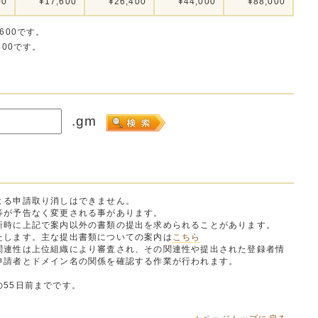
00
¥17,600
¥26,400
¥44,000
¥88,000
600です。
400です。
.gm
よる申請取り消しはできません。
等が予告なく変更される事があります。
時に上記で案内以外の書類の提出を求められることがあります。
します。主な提出書類についての案内は
こちら
関連性は上位組織により審査され、その関連性や提出された登録者情
請者とドメイン名の関係を確認する作業が行われます。
55日前までです。