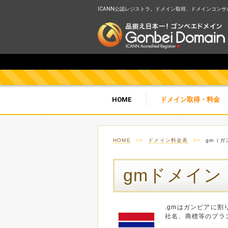
ICANN公認レジストラ。ドメイン取得、ドメインコンサルテ
HOME
ドメイン取得・料金
HOME
>>
ドメイン料金表
>>
gm（ガ
gmドメイン
.gmはガンビアに割
社名、商標等のブラ