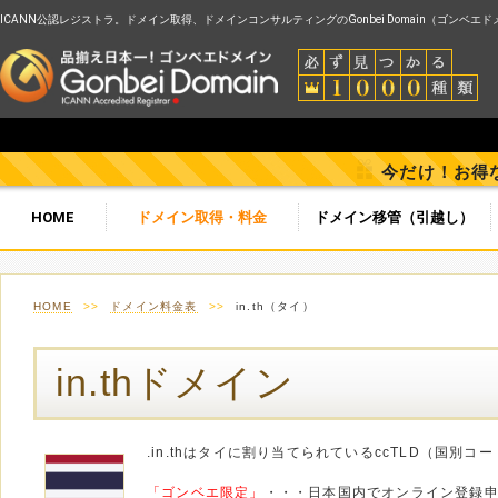
ICANN公認レジストラ。ドメイン取得、ドメインコンサルティングのGonbei Domain（ゴンベエ
今だけ！お得
HOME
ドメイン取得・料金
ドメイン移管（引越し）
HOME
>>
ドメイン料金表
>>
in.th（タイ）
in.thドメイン
.in.thはタイに割り当てられているccTLD（国別
「ゴンベエ限定」
・・・日本国内でオンライン登録