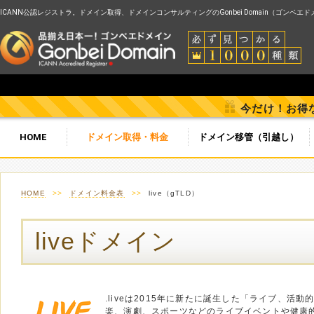
ICANN公認レジストラ。ドメイン取得、ドメインコンサルティングのGonbei Domain（ゴンベエ
今だけ！お得
HOME
ドメイン取得・料金
ドメイン移管（引越し）
HOME
>>
ドメイン料金表
>>
live（gTLD）
liveドメイン
.liveは2015年に新たに誕生した「ライブ、活動
楽、演劇、スポーツなどのライブイベントや健康