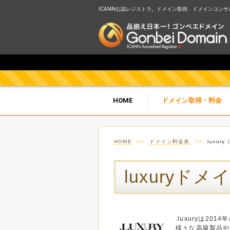
ICANN公認レジストラ。ドメイン取得、ドメインコンサルテ
HOME
ドメイン取得・料金
HOME
>>
ドメイン料金表
>>
luxury
luxuryドメ
.luxuryは2
様々な高級製品や