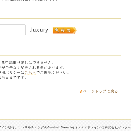
.luxury
よる申請取り消しはできません。
等が予告なく変更される事があります。
運用ポリシーは
こちら
でご確認ください。
の当日までです。
ページトップに戻る
イン取得、コンサルティングのGonbei Domain(ゴンベエドメイン)は株式会社イン