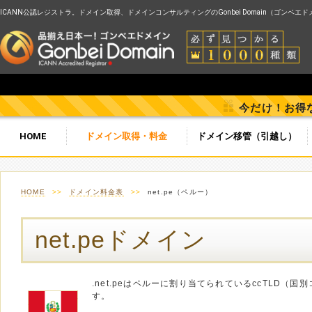
ICANN公認レジストラ。ドメイン取得、ドメインコンサルティングのGonbei Domain（ゴンベエ
今だけ！お得
HOME
ドメイン取得・料金
ドメイン移管（引越し）
HOME
>>
ドメイン料金表
>>
net.pe（ペルー）
net.peドメイン
.net.peはペルーに割り当てられているccTLD（
す。