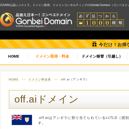
ICANN公認レジストラ。ドメイン取得、ドメインコンサルティングのGonbei Domain（ゴンベエ
今だけ！お得
HOME
ドメイン取得・料金
ドメイン移管（引越し）
HOME
>>
ドメイン料金表
>>
off.ai（アンギラ）
off.aiドメイン
.off.aiはアンギラに割り当てられているccTLD
す。