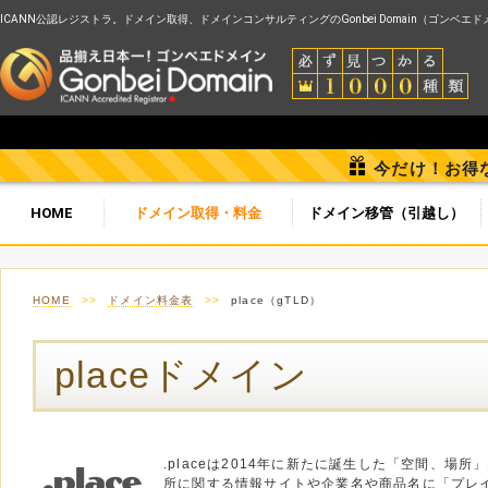
ICANN公認レジストラ。ドメイン取得、ドメインコンサルティングのGonbei Domain（ゴンベエ
今だけ！お得
HOME
ドメイン取得・料金
ドメイン移管（引越し）
HOME
>>
ドメイン料金表
>>
place（gTLD）
placeドメイン
.placeは2014年に新たに誕生した「空間、場所
所に関する情報サイトや企業名や商品名に「プレ