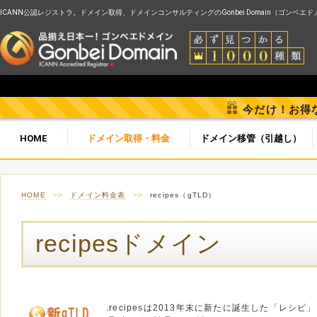
ICANN公認レジストラ。ドメイン取得、ドメインコンサルティングのGonbei Domain（ゴンベエ
今だけ！お得
HOME
ドメイン取得・料金
ドメイン移管（引越し）
HOME
>>
ドメイン料金表
>>
recipes（gTLD）
recipesドメイン
.recipesは2013年末に新たに誕生した「レシ