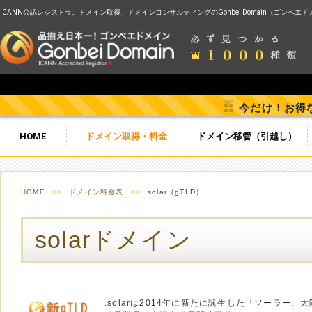
ICANN公認レジストラ。ドメイン取得、ドメインコンサルティングのGonbei Domain（ゴンベエ
今だけ！お得
HOME
ドメイン取得・料金
ドメイン移管（引越し）
HOME
>>
ドメイン料金表
>>
solar（gTLD）
solarドメイン
.solarは2014年に新たに誕生した「ソーラー、