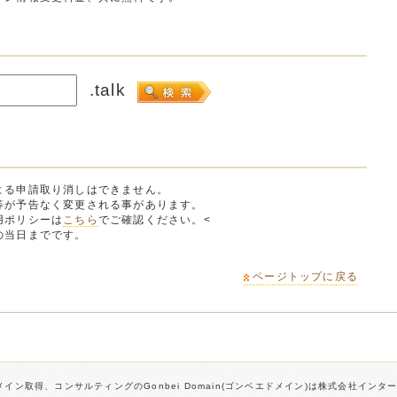
.talk
よる申請取り消しはできません。
等が予告なく変更される事があります。
用ポリシーは
こちら
でご確認ください。<
の当日までです。
ページトップに戻る
イン取得、コンサルティングのGonbei Domain(ゴンベエドメイン)は株式会社イン