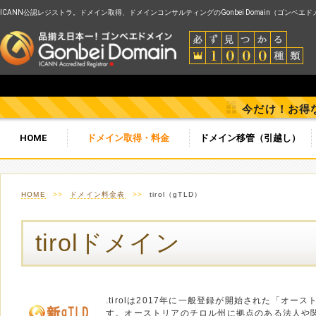
ICANN公認レジストラ。ドメイン取得、ドメインコンサルティングのGonbei Domain（ゴンベエ
今だけ！お得
HOME
ドメイン取得・料金
ドメイン移管（引越し）
HOME
>>
ドメイン料金表
>>
tirol（gTLD）
tirolドメイン
.tirolは2017年に一般登録が開始された「オー
す。オーストリアのチロル州に拠点のある法人や