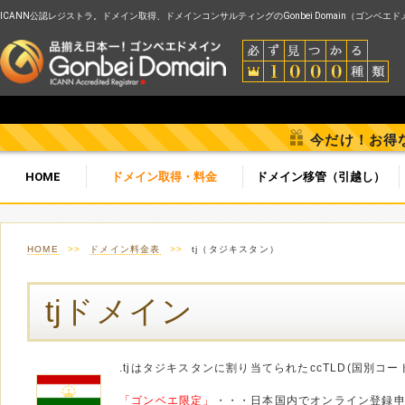
ICANN公認レジストラ。ドメイン取得、ドメインコンサルティングのGonbei Domain（ゴンベエ
今だけ！お得
HOME
ドメイン取得・料金
ドメイン移管（引越し）
HOME
>>
ドメイン料金表
>>
tj（タジキスタン）
tjドメイン
.tjはタジキスタンに割り当てられたccTLD(国別コ
「ゴンベエ限定」
・・・日本国内でオンライン登録