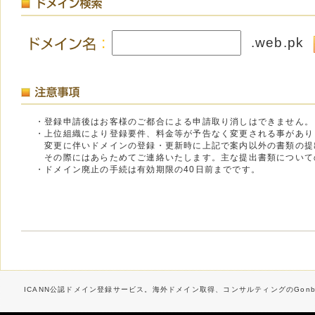
.web.pk
・登録申請後はお客様のご都合による申請取り消しはできません。
・上位組織により登録要件、料金等が予告なく変更される事があり
変更に伴いドメインの登録・更新時に上記で案内以外の書類の提
その際にはあらためてご連絡いたします。主な提出書類について
・ドメイン廃止の手続は有効期限の40日前までです。
ICANN公認ドメイン登録サービス。海外ドメイン取得、コンサルティングのGonbe