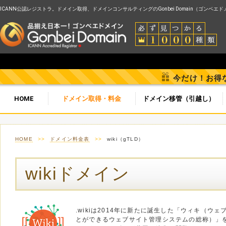
ICANN公認レジストラ。ドメイン取得、ドメインコンサルティングのGonbei Domain（ゴンベエ
今だけ！お得
HOME
ドメイン取得・料金
ドメイン移管（引越し）
HOME
>>
ドメイン料金表
>>
wiki（gTLD）
wikiドメイン
.wikiは2014年に新たに誕生した「ウィキ（ウ
とができるウェブサイト管理システムの総称）」を