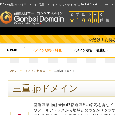
ICANN公認レジストラ。ドメイン取得、ドメインコンサルティングのGonbei Domain（ゴンベエ
今だけ！お得
HOME
ドメイン取得・料金
ドメイン移管（引越し）
HOME
>>
ドメイン料金表
>>
三重.jp（日本）
三重.jpドメイン
都道府県.jpは全国47都道府県の名称を含む
やメールアドレスから地域とのつながりを示